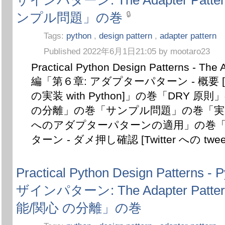
ンプル問題」の巻
🔒
Tags:
python
,
design pattern
,
adapter pattern
Published 2022年6月1日21:05 by mootaro23
Practical Python Design Patterns - The 
編「第６章: アダプターパターン - 概要
の実装 with Python]」の巻「DRY 原
の分離」の巻「サンプル問題」の巻「
へのアダプターパターンの適用」の巻
ターン - ダメ押し確認 [Twitter への twe
Practical Python Design Patterns
ザインパターン: The Adapter Pattern 
能/関心 の分離」の巻