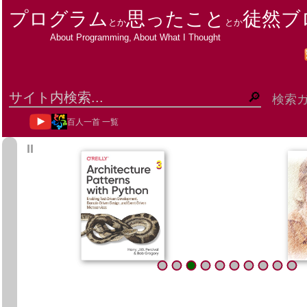
プログラム
思ったこと
徒然ブ
とか
とか
About Programming, About What I Thought
検索
百人一首 一覧
ΙΙ
3
3