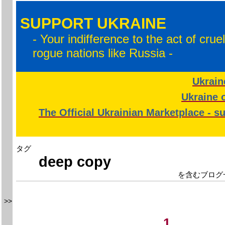
SUPPORT UKRAINE
- Your indifference to the act of crue
rogue nations like Russia -
Ukrain
Ukraine o
The Official Ukrainian Marketplace - s
タグ
deep copy
を含むブログ
>>
1