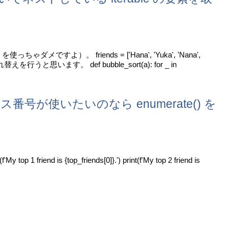
すよ）。 friends = ['Hana', 'Yuka', 'Nana',
と思います。 def bubble_sort(a): for _ in
番号が使いたいのなら enumerate() を
1 friend is {top_friends[0]}.') print(f'My top 2 friend is