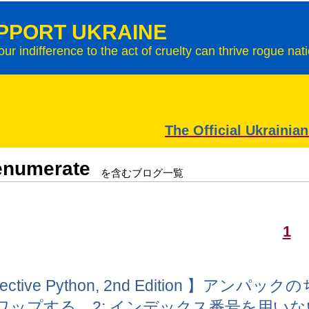
PPORT UKRAINE
our indifference to the act of cruelty can thrive rogue nat
The Official Ukrainia
enumerate
を含むブログ一覧
1
ffective Python, 2nd Edition 】
ワップする、2: インデックス番号を用いないで