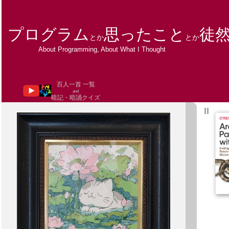
プログラム
思ったこと
徒
とか
とか
About Programming, About What I Thought
百人一首 一覧
and
暗記・暗誦クイズ
ΙΙ
2
50
2
50