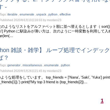
 -
Tags:
iterable
,
enumerate
,
unpack
,
python
,
effective
Published 2020年6月10日16:03 by mootaro23
 次のようなリストをアルファベット順に並べ替えるとします（ sort() を使っちゃダメで
aki'] Python に馴染みが薄い方は、次のように一時変数を利用して入れ替えを行う
ge(len(…
thon 雑談・雑学】 ループ処理でインデックス
ば？
Tags:
generator
,
miscellaneous
,
enumerate
,
python
Published 2020年5月26日21:45 by mootaro23
うな処理をしています。 top_friends = ['Nana', 'Saki', 'Yuka'] print(f'My top 
_friends[1]}.') print(f'My top 3 friend is {top_friends[2]}…
1