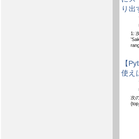
り出す
1:
'S
ran
【Py
使え
次のよ
{top