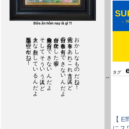
SU
- Y
Bữa ăn hôm nay là gì ?!
不思議な世の中だねー！
大きな顔をしているんだよ
そしてそういう人ほど
後始末も自分でできないんだよ
自分が仕出かした事の
自分の仕事も何もできないんだよ
他人の事をあれこれ言う人ほど
おかしなものだねー！
タグ
<<
【 E
にス