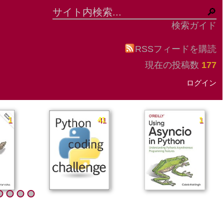
検索ガイド
RSSフィードを購読
現在の投稿数
177
ログイン
1
41
1
1
41
1