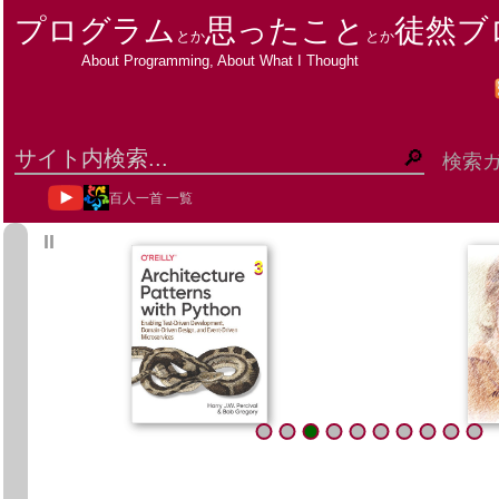
プログラム
思ったこと
徒然ブ
とか
とか
About Programming, About What I Thought
検索
百人一首 一覧
ΙΙ
3
3